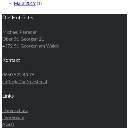
März 2019
(1)
Die Hofröster
Michael Paireder
Ober St. Georgen 21
4372 St. Georgen am Walde
Kontakt
0660 522 48 76
coffee(at)hofroester.at
Links
Datenschutz
Impressum
AGB’s