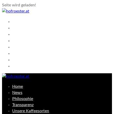
Seite wird geladen!
Home
News
Philosophie
Transparenz
Unsere Kaffeesorten
Shop
Kontakt
Warenkorb
Home
News
Philosophie
Transparenz
Unsere Kaffeesorten