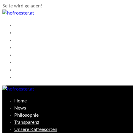
Seite wird geladen!
Home
News
Philosophie
Transparenz
Unsere Kaffeesorten
Shop
Kontakt
Warenkorb
Home
News
Philosophie
Transparenz
Unsere Kaffeesorten