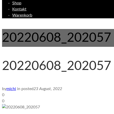
Shop
Kontakt
Warenkorb
20220608_202057
20220608_202057
by
michi
in
posted
23 August, 2022
0
0