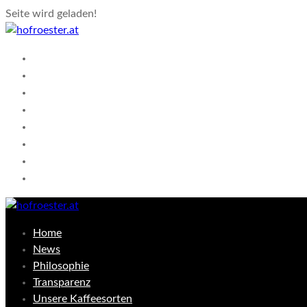
Seite wird geladen!
Home
News
Philosophie
Transparenz
Unsere Kaffeesorten
Shop
Kontakt
Warenkorb
Home
News
Philosophie
Transparenz
Unsere Kaffeesorten