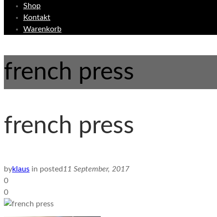
Shop
Kontakt
Warenkorb
french press
french press
by
klaus
in
posted
11 September, 2017
0
0