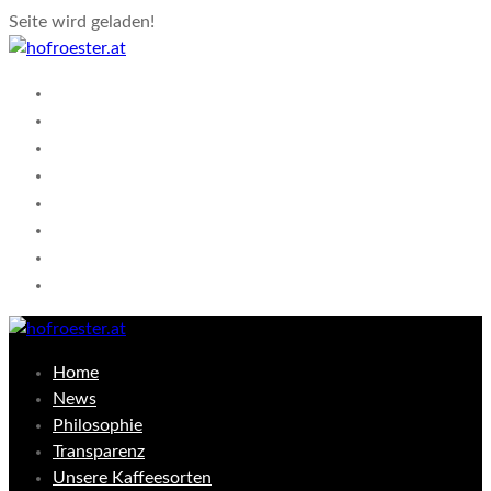
Seite wird geladen!
Home
News
Philosophie
Transparenz
Unsere Kaffeesorten
Shop
Kontakt
Warenkorb
Home
News
Philosophie
Transparenz
Unsere Kaffeesorten